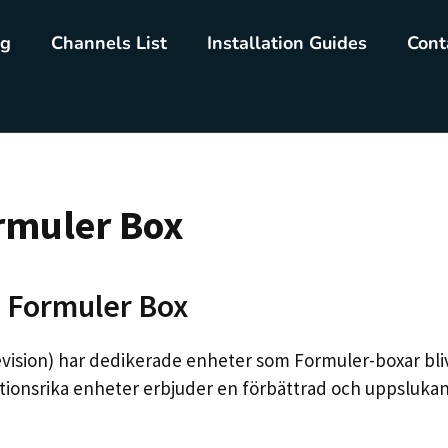
ng
Channels List
Installation Guides
Cont
ormuler Box
å Formuler Box
vision) har dedikerade enheter som Formuler-boxar bliv
ktionsrika enheter erbjuder en förbättrad och uppsluka