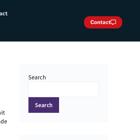
act
Contact
Search
Search
it
nde