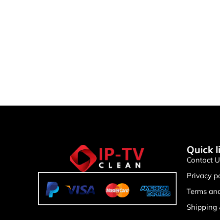
Quick l
Contact U
Privacy p
Terms and
Shipping 